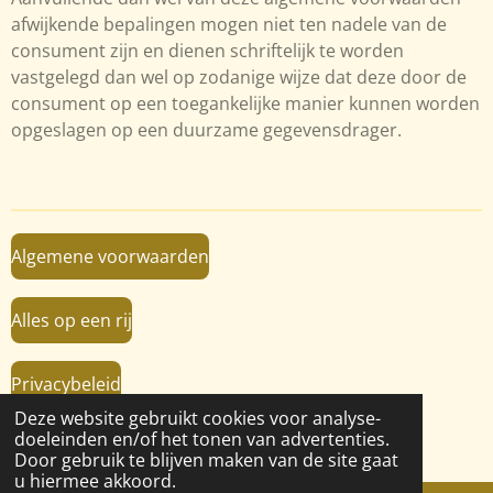
afwijkende bepalingen mogen niet ten nadele van de
consument zijn en dienen schriftelijk te worden
vastgelegd dan wel op zodanige wijze dat deze door de
consument op een toegankelijke manier kunnen worden
opgeslagen op een duurzame gegevensdrager.
Algemene voorwaarden
Alles op een rij
Privacybeleid
Deze website gebruikt cookies voor analyse-
© 2019 - 2026 VanBaalRijen.nl
doeleinden en/of het tonen van advertenties.
Powered by
JouwWeb
Door gebruik te blijven maken van de site gaat
u hiermee akkoord.