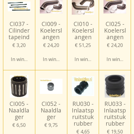
CI037 -
CI009 -
CI010 -
CI025 -
Cilinder
Koelersl
Koelersl
Koelersl
tapeind
angen
angen
angen
€ 3,20
€ 24,20
€ 51,25
€ 24,20
In winkelwagen
In winkelwagen
In winkelwagen
In winkelw
CI005 -
CI052 -
RU030 -
RU033 -
Naaldla
Naaldla
Inlaatsp
Inlaatsp
ger
ger
ruitstuk
ruitstuk
rubber
rubber
€ 6,50
€ 9,75
€ 4,65
€ 19,50