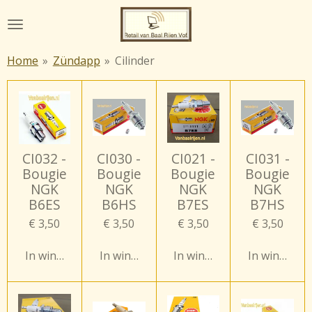
Ga
direct
naar
Home
»
Zündapp
»
Cilinder
de
hoofdinhoud
CI032 -
CI030 -
CI021 -
CI031 -
Bougie
Bougie
Bougie
Bougie
NGK
NGK
NGK
NGK
B6ES
B6HS
B7ES
B7HS
€ 3,50
€ 3,50
€ 3,50
€ 3,50
In winkelwagen
In winkelwagen
In winkelwagen
In winkelw