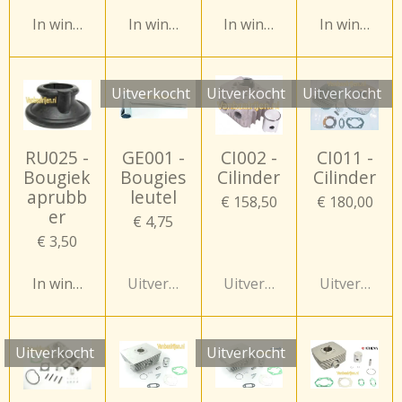
In winkelwagen
In winkelwagen
In winkelwagen
In winkelw
Uitverkocht
Uitverkocht
Uitverkocht
RU025 -
GE001 -
CI002 -
CI011 -
Bougiek
Bougies
Cilinder
Cilinder
aprubb
leutel
€ 158,50
€ 180,00
er
€ 4,75
€ 3,50
In winkelwagen
Uitverkocht
Uitverkocht
Uitverkocht
Uitverkocht
Uitverkocht