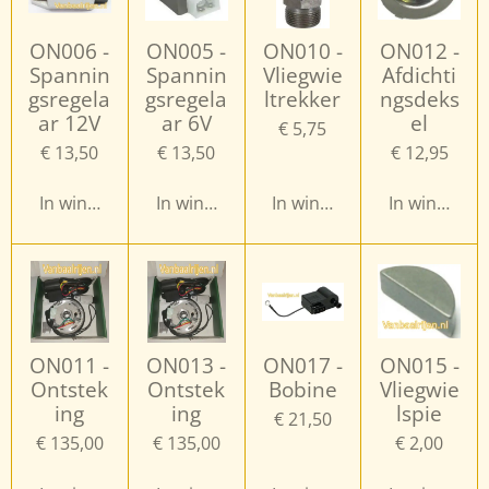
ON006 -
ON005 -
ON010 -
ON012 -
Spannin
Spannin
Vliegwie
Afdichti
gsregela
gsregela
ltrekker
ngsdeks
ar 12V
ar 6V
el
€ 5,75
€ 13,50
€ 13,50
€ 12,95
In winkelwagen
In winkelwagen
In winkelwagen
In winkelwa
ON011 -
ON013 -
ON017 -
ON015 -
Ontstek
Ontstek
Bobine
Vliegwie
ing
ing
lspie
€ 21,50
€ 135,00
€ 135,00
€ 2,00