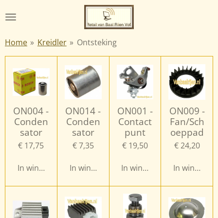
Ga
direct
naar
Home
»
Kreidler
»
Ontsteking
de
hoofdinhoud
ON004 -
ON014 -
ON001 -
ON009 -
Conden
Conden
Contact
Fan/Sch
sator
sator
punt
oeppad
€ 17,75
€ 7,35
€ 19,50
€ 24,20
In winkelwagen
In winkelwagen
In winkelwagen
In winkelwa