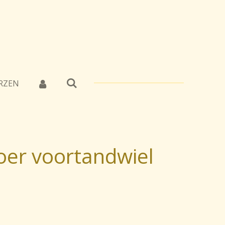
RZEN
oer voortandwiel