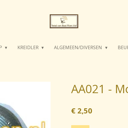
P
KREIDLER
ALGEMEEN/DIVERSEN
BEU
AA021 - M
€ 2,50