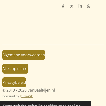
D
D
S
D
e
e
h
e
l
e
a
l
e
l
r
e
n
e
n
Algemene voorwaarden
Alles op een rij
Privacybeleid
© 2019 - 2026 VanBaalRijen.nl
Powered by
JouwWeb