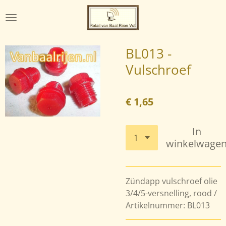
Ga
direct
naar
de
BL013 -
hoofdinhoud
Vulschroef
€ 1,65
In
winkelwage
Zündapp vulschroef olie
3/4/5-versnelling, rood /
Artikelnummer: BL013