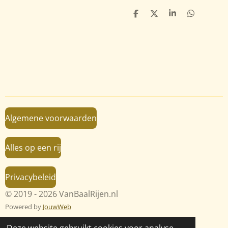
D
D
S
D
e
e
h
e
l
e
a
l
e
l
r
e
n
e
n
Algemene voorwaarden
Alles op een rij
Privacybeleid
© 2019 - 2026 VanBaalRijen.nl
Powered by
JouwWeb