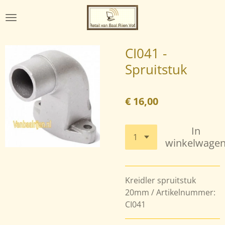
Ga
direct
naar
de
CI041 -
hoofdinhoud
Spruitstuk
€ 16,00
In
winkelwage
Kreidler spruitstuk
20mm / Artikelnummer:
CI041