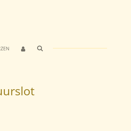
RZEN
uurslot