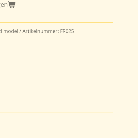
gen
d model / Artikelnummer: FR025