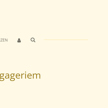
RZEN
agageriem