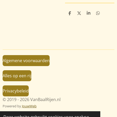
D
D
S
D
e
e
h
e
l
e
a
l
e
l
r
e
n
e
n
Algemene voorwaarden
Alles op een rij
Privacybeleid
© 2019 - 2026 VanBaalRijen.nl
Powered by
JouwWeb