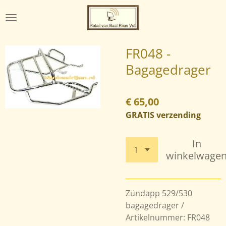
Ga
direct
naar
de
FR048 -
hoofdinhoud
Bagagedrager
€ 65,00
GRATIS verzending
In
winkelwage
Zündapp 529/530
bagagedrager /
Artikelnummer: FR048