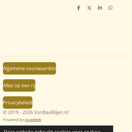
D
D
S
D
e
e
h
e
l
e
a
l
e
l
r
e
n
e
n
Algemene voorwaarden
Alles op een rij
Privacybeleid
© 2019 - 2026 VanBaalRijen.nl
Powered by
JouwWeb