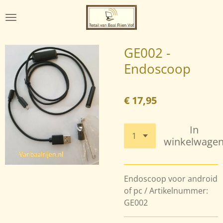
Ga
direct
naar
de
GE002 -
hoofdinhoud
Endoscoop
€ 17,95
In
winkelwage
Endoscoop voor android
of pc / Artikelnummer:
GE002