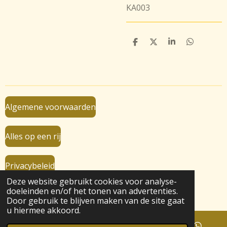
KA003
D
D
S
D
e
e
h
e
l
e
a
l
e
l
r
e
n
e
n
Algemene voorwaarden
Alles op een rij
Privacybeleid
Deze website gebruikt cookies voor analyse-
© 2019 - 2026 VanBaalRijen.nl
doeleinden en/of het tonen van advertenties.
Powered by
JouwWeb
Door gebruik te blijven maken van de site gaat
u hiermee akkoord.