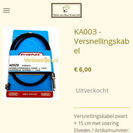
Ga
direct
naar
de
KA003 -
hoofdinhoud
Versnellingskab
el
€ 6,00
Uitverkocht
Versnellingskabel zwart
+ 15 cm met voering
Elvedes / Artikelnummer: