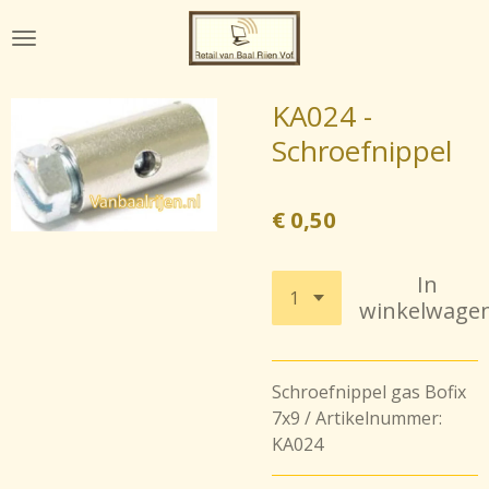
Ga
direct
naar
de
KA024 -
hoofdinhoud
Schroefnippel
€ 0,50
In
winkelwage
Schroefnippel gas Bofix
7x9 / Artikelnummer:
KA024