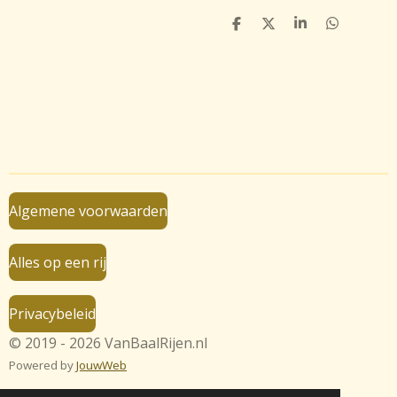
D
D
S
D
e
e
h
e
l
e
a
l
e
l
r
e
n
e
n
Algemene voorwaarden
Alles op een rij
Privacybeleid
© 2019 - 2026 VanBaalRijen.nl
Powered by
JouwWeb