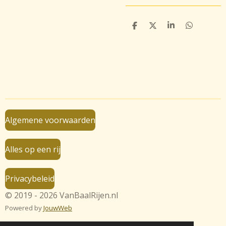
D
D
S
D
e
e
h
e
l
e
a
l
e
l
r
e
n
e
n
Algemene voorwaarden
Alles op een rij
Privacybeleid
© 2019 - 2026 VanBaalRijen.nl
Powered by
JouwWeb