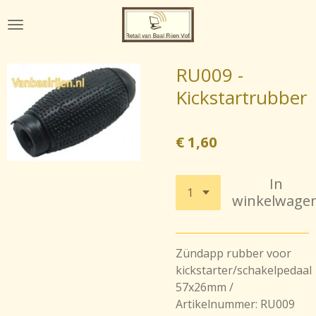
Ga
direct
naar
de
RU009 -
hoofdinhoud
Kickstartrubber
€ 1,60
In
winkelwage
Zündapp rubber voor
kickstarter/schakelpedaal
57x26mm /
Artikelnummer: RU009