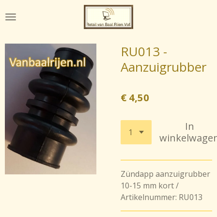
Ga
direct
naar
de
RU013 -
hoofdinhoud
Aanzuigrubber
€ 4,50
In
winkelwage
Zündapp aanzuigrubber
10-15 mm kort /
Artikelnummer: RU013