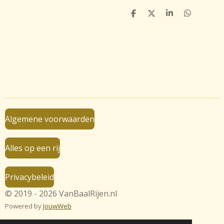
D
D
S
D
e
e
h
e
l
e
a
l
e
l
r
e
n
e
n
Algemene voorwaarden
Alles op een rij
Privacybeleid
© 2019 - 2026 VanBaalRijen.nl
Powered by
JouwWeb