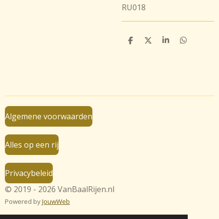
RU018
D
D
S
D
e
e
h
e
l
e
a
l
e
l
r
e
n
e
n
Algemene voorwaarden
Alles op een rij
Privacybeleid
© 2019 - 2026 VanBaalRijen.nl
Powered by
JouwWeb