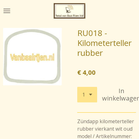
Ga
direct
naar
de
RU018 -
hoofdinhoud
Kilometerteller
rubber
€ 4,00
In
winkelwage
Zündapp kilometerteller
rubber vierkant wit oud
model / Artikelnummer: