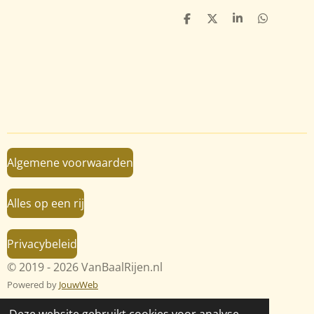
D
D
S
D
e
e
h
e
l
e
a
l
e
l
r
e
n
e
n
Algemene voorwaarden
Alles op een rij
Privacybeleid
© 2019 - 2026 VanBaalRijen.nl
Powered by
JouwWeb