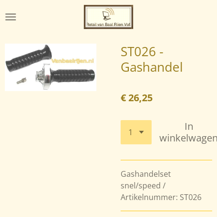
Ga
direct
naar
de
ST026 -
hoofdinhoud
Gashandel
€ 26,25
In
winkelwage
Gashandelset
snel/speed /
Artikelnummer: ST026