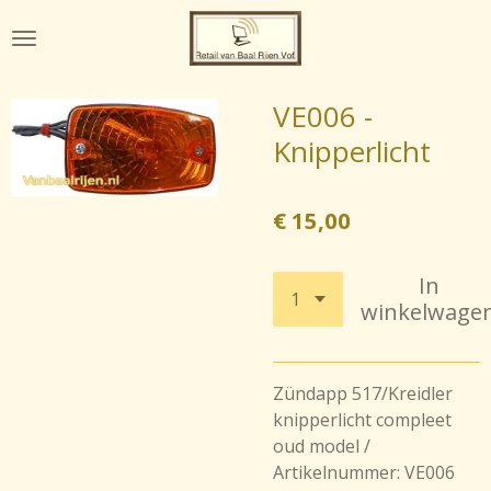
Ga
direct
naar
de
VE006 -
hoofdinhoud
Knipperlicht
€ 15,00
In
winkelwage
Zündapp 517/Kreidler
knipperlicht compleet
oud model /
Artikelnummer: VE006