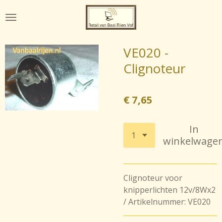
Ga
direct
naar
de
VE020 -
hoofdinhoud
Clignoteur
€ 7,65
In
winkelwage
Clignoteur voor
knipperlichten 12v/8Wx2
/ Artikelnummer: VE020