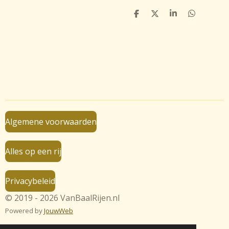
D
D
S
D
e
e
h
e
l
e
a
l
e
l
r
e
n
e
n
Algemene voorwaarden
Alles op een rij
Privacybeleid
© 2019 - 2026 VanBaalRijen.nl
Powered by
JouwWeb