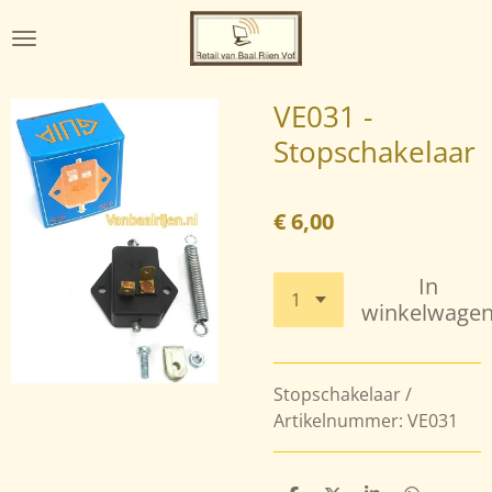
Ga
direct
naar
de
VE031 -
hoofdinhoud
Stopschakelaar
€ 6,00
In
winkelwage
Stopschakelaar /
Artikelnummer: VE031