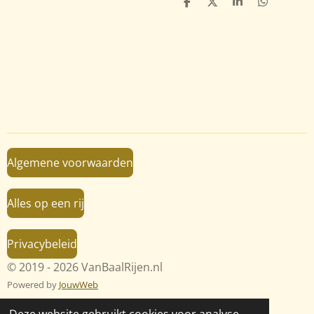
D
D
S
D
e
e
h
e
l
e
a
l
e
l
r
e
n
e
n
Algemene voorwaarden
Alles op een rij
Privacybeleid
© 2019 - 2026 VanBaalRijen.nl
Powered by
JouwWeb