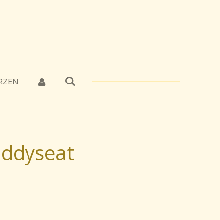
RZEN
uddyseat