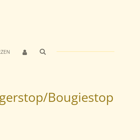
RZEN
igerstop/Bougiestop