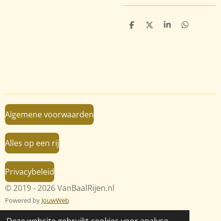
D
D
S
D
e
e
h
e
l
e
a
l
e
l
r
e
n
e
n
Algemene voorwaarden
Alles op een rij
Privacybeleid
© 2019 - 2026 VanBaalRijen.nl
Powered by
JouwWeb