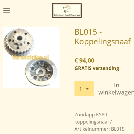
Ga
direct
naar
de
BL015 -
hoofdinhoud
Koppelingsnaaf
€ 94,00
GRATIS verzending
In
winkelwage
Zündapp KS80
koppelingsnaaf /
Artikelnummer: BL015