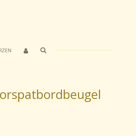
RZEN
oorspatbordbeugel