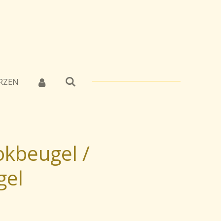
RZEN
okbeugel /
gel