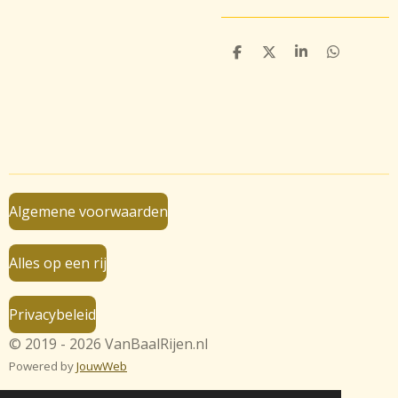
D
D
S
D
e
e
h
e
l
e
a
l
e
l
r
e
n
e
n
Algemene voorwaarden
Alles op een rij
Privacybeleid
© 2019 - 2026 VanBaalRijen.nl
Powered by
JouwWeb