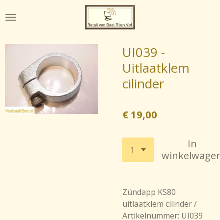
Ga
direct
naar
de
UI039 -
hoofdinhoud
Uitlaatklem
cilinder
€ 19,00
In
winkelwage
Zündapp KS80
uitlaatklem cilinder /
Artikelnummer: UI039