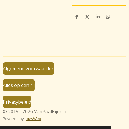
D
D
S
D
e
e
h
e
l
e
a
l
e
l
r
e
n
e
n
Algemene voorwaarden
Alles op een rij
Privacybeleid
© 2019 - 2026 VanBaalRijen.nl
Powered by
JouwWeb