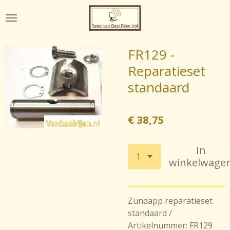
Ga
direct
naar
de
FR129 -
hoofdinhoud
Reparatieset
standaard
€ 38,75
In
winkelwage
Zündapp reparatieset
standaard /
Artikelnummer: FR129