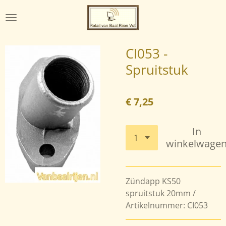
Ga
direct
naar
de
CI053 -
hoofdinhoud
Spruitstuk
€ 7,25
In
winkelwage
Zündapp KS50
spruitstuk 20mm /
Artikelnummer: CI053