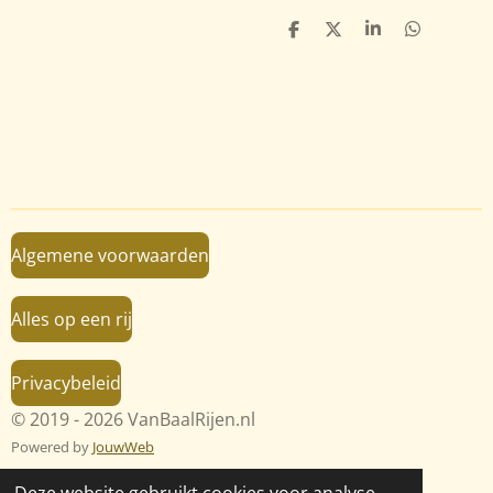
D
D
S
D
e
e
h
e
l
e
a
l
e
l
r
e
n
e
n
Algemene voorwaarden
Alles op een rij
Privacybeleid
© 2019 - 2026 VanBaalRijen.nl
Powered by
JouwWeb