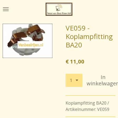
Ga
direct
naar
de
VE059 -
hoofdinhoud
Koplampfitting
BA20
€ 11,00
In
winkelwage
Koplampfitting BA20 /
Artikelnummer: VE059