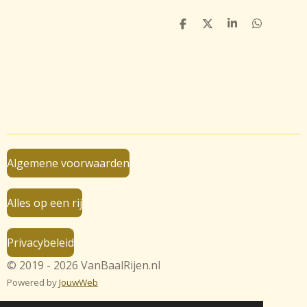
D
D
S
D
e
e
h
e
l
e
a
l
e
l
r
e
n
e
n
Algemene voorwaarden
Alles op een rij
Privacybeleid
© 2019 - 2026 VanBaalRijen.nl
Powered by
JouwWeb