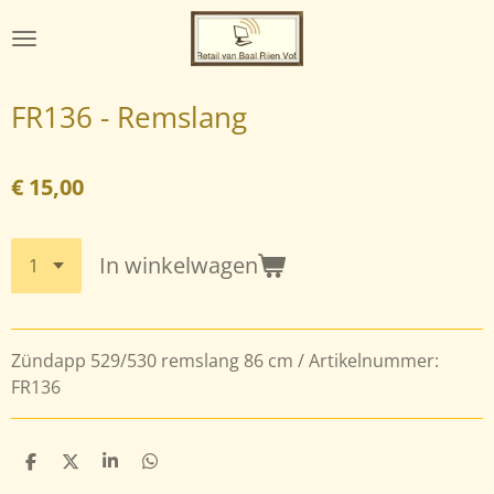
Ga
direct
naar
de
FR136 - Remslang
hoofdinhoud
€ 15,00
In winkelwagen
Zündapp 529/530 remslang 86 cm / Artikelnummer:
FR136
D
D
S
D
e
e
h
e