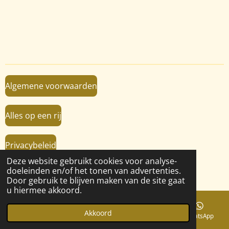
l
e
a
l
e
l
r
e
n
e
n
Algemene voorwaarden
Alles op een rij
Privacybeleid
Deze website gebruikt cookies voor analyse-
© 2019 - 2026 VanBaalRijen.nl
doeleinden en/of het tonen van advertenties.
Powered by
JouwWeb
Door gebruik te blijven maken van de site gaat
u hiermee akkoord.
Akkoord
E-mailadres
Telefoonnummer
Kaart
WhatsApp